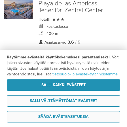
Playa de las Americas,
Teneriffa:
Zentral Center

Hotelli
keskustassa
400 m
3,6
/ 5
Asiakasarvio
Käytämme evästeitä käyttökokemuksesi parantamiseksi.
Voit
Puerto de la Cruz–Playa de las Americas -
jatkaa sivuston käyttöä normaalisti hyväksymällä evästeiden
Majoituspaketti
käytön. Jos haluat tietää lisää evästeistä, niiden käytöstä ja
vaihtoehdoistasi, lue lisää
tietosuoja- ja evästekäytännöistämme
1033 €
7 vrk alk.
/ hlö
SALLI KAIKKI EVÄSTEET
Puerto de la Cruz, Teneriffa:
SALLI VÄLTTÄMÄTTÖMÄT EVÄSTEET
Casablanca

Huoneistohotelli
+
Tarvitsen tukea
SÄÄDÄ EVÄSTEASETUKSIA
1,3 km
750 m