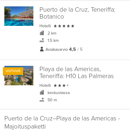
Puerto de la Cruz, Teneriffa:
Botanico

Hotelli
2 km
1,5 km
4,5
/ 5
Asiakasarvio
Playa de las Americas,
UUTUUS
Teneriffa:
H10 Las Palmeras

Hotelli
+
keskustassa
50 m
Puerto de la Cruz–Playa de las Americas -
Majoituspaketti