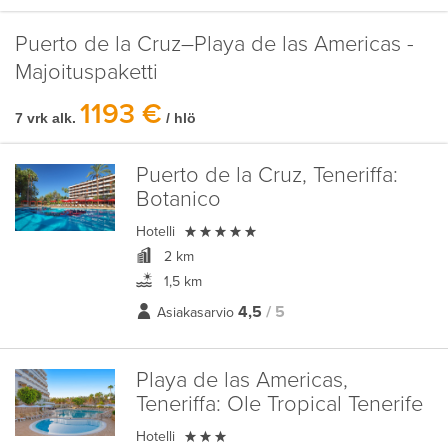
Puerto de la Cruz–Playa de las Americas -
Majoituspaketti
1193 €
7 vrk alk.
/ hlö
Puerto de la Cruz, Teneriffa:
Botanico

Hotelli
2 km
1,5 km
4,5
/ 5
Asiakasarvio
Playa de las Americas,
Teneriffa:
Ole Tropical Tenerife

Hotelli