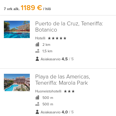
1189 €
7 vrk alk.
/ hlö
Puerto de la Cruz, Teneriffa:
Botanico

Hotelli
2 km
1,5 km
4,5
/ 5
Asiakasarvio
Playa de las Americas,
Teneriffa:
Marola Park

Huoneistohotelli
500 m
500 m
4,0
/ 5
Asiakasarvio