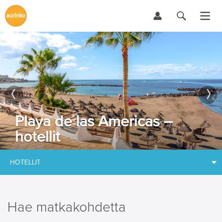
Playa de las Americas –
hotellit
HOTELLIT
Hae matkakohdetta