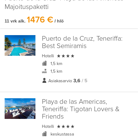
Majoituspaketti
1476 €
11 vrk alk.
/ hlö
Puerto de la Cruz, Teneriffa:
Best Semiramis

Hotelli
1,5 km
1,5 km
3,6
/ 5
Asiakasarvio
Playa de las Americas,
Teneriffa:
Tigotan Lovers &
Friends

Hotelli
keskustassa