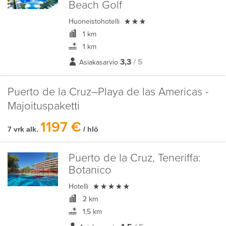
Beach Golf

Huoneistohotelli
1 km
1 km
3,3
/ 5
Asiakasarvio
Puerto de la Cruz–Playa de las Americas -
Majoituspaketti
1197 €
7 vrk alk.
/ hlö
Puerto de la Cruz, Teneriffa:
Botanico

Hotelli
2 km
1,5 km