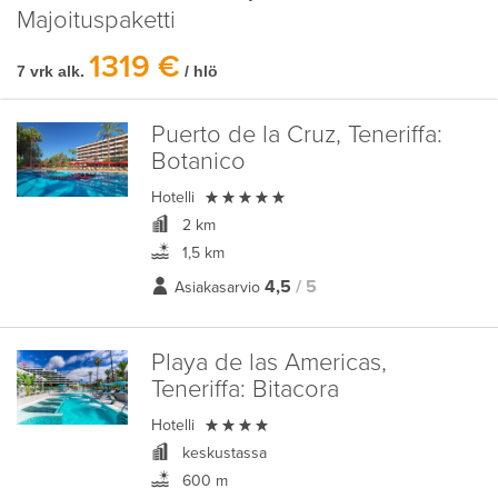
Majoituspaketti
1319 €
7 vrk alk.
/ hlö
Puerto de la Cruz, Teneriffa:
Botanico

Hotelli
2 km
1,5 km
4,5
/ 5
Asiakasarvio
Playa de las Americas,
Teneriffa:
Bitacora

Hotelli
keskustassa
600 m