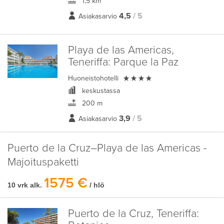
1,5 km
4,5
/ 5
Asiakasarvio
Playa de las Americas,
Teneriffa:
Parque la Paz

Huoneistohotelli
keskustassa
200 m
3,9
/ 5
Asiakasarvio
Puerto de la Cruz–Playa de las Americas -
Majoituspaketti
1575 €
10 vrk alk.
/ hlö
Puerto de la Cruz, Teneriffa: