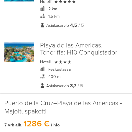

Hotelli
2 km
1,5 km
4,5
/ 5
Asiakasarvio
Playa de las Americas,
Teneriffa:
H10 Conquistador

Hotelli
keskustassa
400 m
3,7
/ 5
Asiakasarvio
Puerto de la Cruz–Playa de las Americas -
Majoituspaketti
1286 €
7 vrk alk.
/ hlö