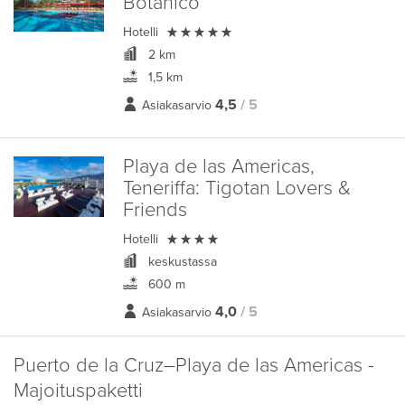
Botanico

Hotelli
2 km
1,5 km
4,5
/ 5
Asiakasarvio
Playa de las Americas,
Teneriffa:
Tigotan Lovers &
Friends

Hotelli
keskustassa
600 m
4,0
/ 5
Asiakasarvio
Puerto de la Cruz–Playa de las Americas -
Majoituspaketti