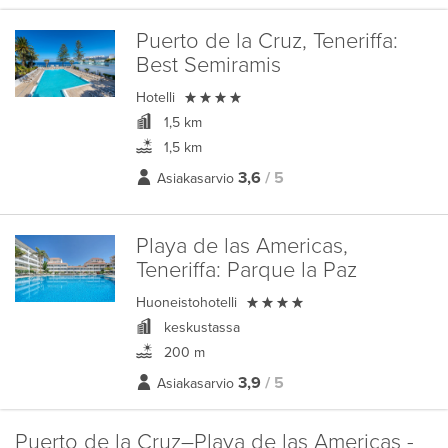
Puerto de la Cruz, Teneriffa:
Best Semiramis

Hotelli
1,5 km
1,5 km
3,6
/ 5
Asiakasarvio
Playa de las Americas,
Teneriffa:
Parque la Paz

Huoneistohotelli
keskustassa
200 m
3,9
/ 5
Asiakasarvio
Puerto de la Cruz–Playa de las Americas -