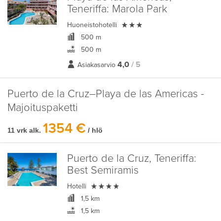
Teneriffa:
Marola Park

Huoneistohotelli
500 m
500 m
4,0
/ 5
Asiakasarvio
Puerto de la Cruz–Playa de las Americas -
Majoituspaketti
1354 €
11 vrk alk.
/ hlö
Puerto de la Cruz, Teneriffa:
Best Semiramis

Hotelli
1,5 km
1,5 km