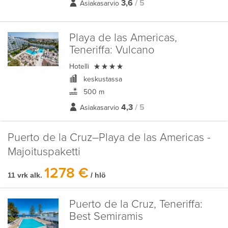
3,6
/ 5
Asiakasarvio
Playa de las Americas,
Teneriffa:
Vulcano

Hotelli
keskustassa
500 m
4,3
/ 5
Asiakasarvio
Puerto de la Cruz–Playa de las Americas -
Majoituspaketti
1278 €
11 vrk alk.
/ hlö
Puerto de la Cruz, Teneriffa:
Best Semiramis