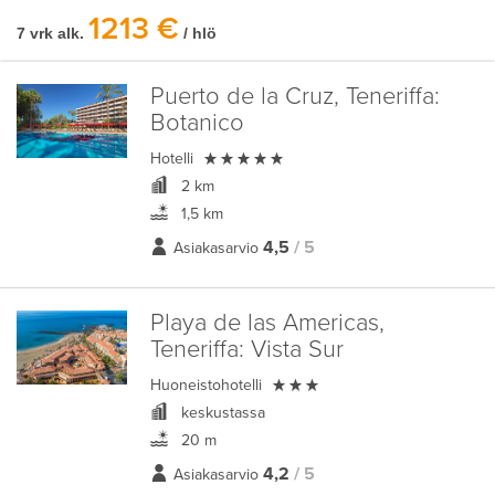
1213 €
7 vrk alk.
/ hlö
Puerto de la Cruz, Teneriffa:
Botanico

Hotelli
2 km
1,5 km
4,5
/ 5
Asiakasarvio
Playa de las Americas,
Teneriffa:
Vista Sur

Huoneistohotelli
keskustassa
20 m
4,2
/ 5
Asiakasarvio