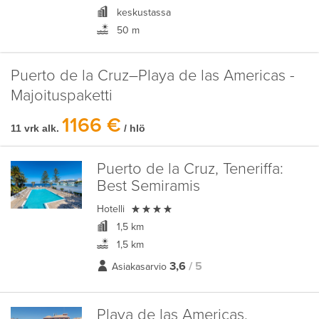
keskustassa
50 m
Puerto de la Cruz–Playa de las Americas -
Majoituspaketti
1166 €
11 vrk alk.
/ hlö
Puerto de la Cruz, Teneriffa:
Best Semiramis

Hotelli
1,5 km
1,5 km
3,6
/ 5
Asiakasarvio
Playa de las Americas,