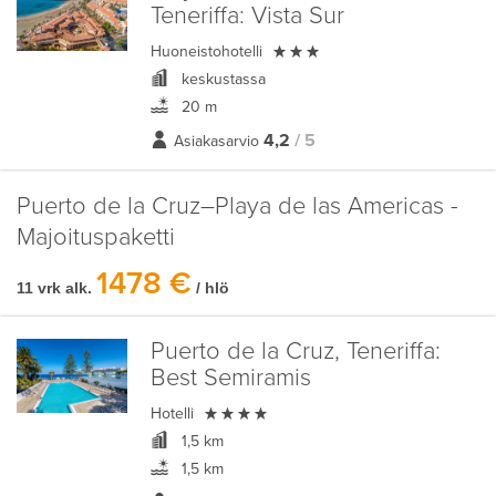
Teneriffa:
Vista Sur

Huoneistohotelli
keskustassa
20 m
4,2
/ 5
Asiakasarvio
Puerto de la Cruz–Playa de las Americas -
Majoituspaketti
1478 €
11 vrk alk.
/ hlö
Puerto de la Cruz, Teneriffa:
Best Semiramis

Hotelli
1,5 km
1,5 km