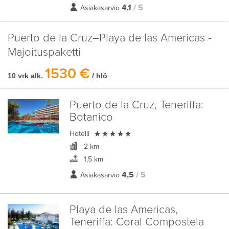
4,1
/ 5
Asiakasarvio
Puerto de la Cruz–Playa de las Americas -
Majoituspaketti
1530 €
10 vrk alk.
/ hlö
Puerto de la Cruz, Teneriffa:
Botanico

Hotelli
2 km
1,5 km
4,5
/ 5
Asiakasarvio
Playa de las Americas,
Teneriffa:
Coral Compostela