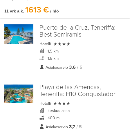
1613 €
11 vrk alk.
/ hlö
Puerto de la Cruz, Teneriffa:
Best Semiramis

Hotelli
1,5 km
1,5 km
3,6
/ 5
Asiakasarvio
Playa de las Americas,
Teneriffa:
H10 Conquistador

Hotelli
keskustassa
400 m
3,7
/ 5
Asiakasarvio