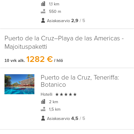
1,1 km
550 m
2,9
/ 5
Asiakasarvio
Puerto de la Cruz–Playa de las Americas -
Majoituspaketti
1282 €
10 vrk alk.
/ hlö
Puerto de la Cruz, Teneriffa:
Botanico

Hotelli
2 km
1,5 km
4,5
/ 5
Asiakasarvio