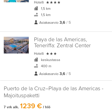

Hotelli
1,5 km
1,5 km
3,6
/ 5
Asiakasarvio
Playa de las Americas,
Teneriffa:
Zentral Center

Hotelli
keskustassa
400 m
3,6
/ 5
Asiakasarvio
Puerto de la Cruz–Playa de las Americas -
Majoituspaketti
1239 €
7 vrk alk.
/ hlö