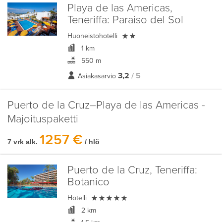
Playa de las Americas,
Teneriffa:
Paraiso del Sol

Huoneistohotelli
1 km
550 m
3,2
/ 5
Asiakasarvio
Puerto de la Cruz–Playa de las Americas -
Majoituspaketti
1257 €
7 vrk alk.
/ hlö
Puerto de la Cruz, Teneriffa:
Botanico

Hotelli
2 km