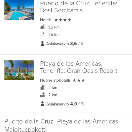
Puerto de la Cruz, Teneriffa:
Best Semiramis

Hotelli
1,5 km
1,5 km
3,6
/ 5
Asiakasarvio
Playa de las Americas,
Teneriffa:
Gran Oasis Resort

Huoneistohotelli
+
2 km
2 km
4,0
/ 5
Asiakasarvio
Puerto de la Cruz–Playa de las Americas -
Majoituspaketti