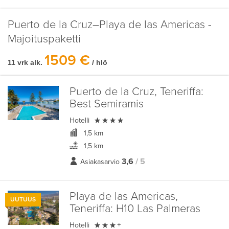
Puerto de la Cruz–Playa de las Americas -
Majoituspaketti
1509 €
11 vrk alk.
/ hlö
Puerto de la Cruz, Teneriffa:
Best Semiramis

Hotelli
1,5 km
1,5 km
3,6
/ 5
Asiakasarvio
Playa de las Americas,
UUTUUS
Teneriffa:
H10 Las Palmeras

Hotelli
+