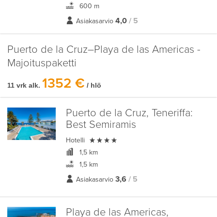
600 m
4,0
/ 5
Asiakasarvio
Puerto de la Cruz–Playa de las Americas -
Majoituspaketti
1352 €
11 vrk alk.
/ hlö
Puerto de la Cruz, Teneriffa:
Best Semiramis

Hotelli
1,5 km
1,5 km
3,6
/ 5
Asiakasarvio
Playa de las Americas,