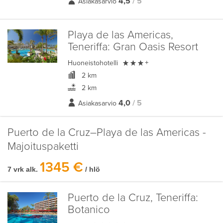
4,5
/ 5
Asiakasarvio
Playa de las Americas,
Teneriffa:
Gran Oasis Resort

Huoneistohotelli
+
2 km
2 km
4,0
/ 5
Asiakasarvio
Puerto de la Cruz–Playa de las Americas -
Majoituspaketti
1345 €
7 vrk alk.
/ hlö
Puerto de la Cruz, Teneriffa:
Botanico