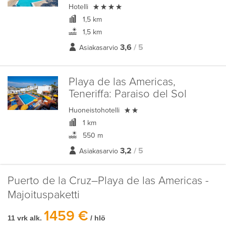

Hotelli
1,5 km
1,5 km
3,6
/ 5
Asiakasarvio
Playa de las Americas,
Teneriffa:
Paraiso del Sol

Huoneistohotelli
1 km
550 m
3,2
/ 5
Asiakasarvio
Puerto de la Cruz–Playa de las Americas -
Majoituspaketti
1459 €
11 vrk alk.
/ hlö