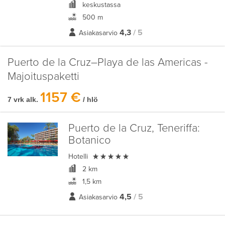
keskustassa
500 m
4,3
/ 5
Asiakasarvio
Puerto de la Cruz–Playa de las Americas -
Majoituspaketti
1157 €
7 vrk alk.
/ hlö
Puerto de la Cruz, Teneriffa:
Botanico

Hotelli
2 km
1,5 km
4,5
/ 5
Asiakasarvio