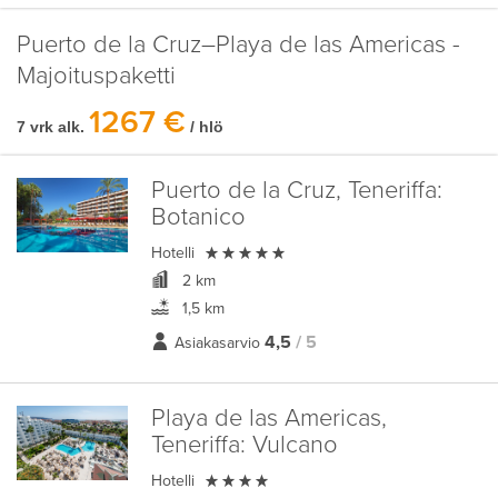
Puerto de la Cruz–Playa de las Americas -
Majoituspaketti
1267 €
7 vrk alk.
/ hlö
Puerto de la Cruz, Teneriffa:
Botanico

Hotelli
2 km
1,5 km
4,5
/ 5
Asiakasarvio
Playa de las Americas,
Teneriffa:
Vulcano

Hotelli