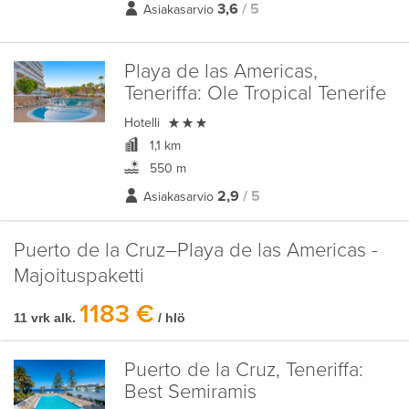
3,6
/ 5
Asiakasarvio
Playa de las Americas,
Teneriffa:
Ole Tropical Tenerife

Hotelli
1,1 km
550 m
2,9
/ 5
Asiakasarvio
Puerto de la Cruz–Playa de las Americas -
Majoituspaketti
1183 €
11 vrk alk.
/ hlö
Puerto de la Cruz, Teneriffa:
Best Semiramis