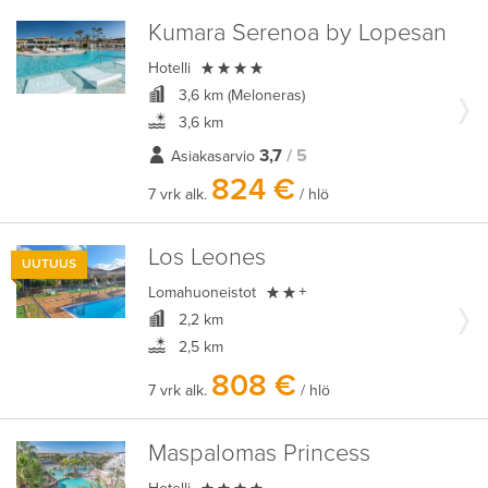
Kumara Serenoa by Lopesan

Hotelli
3,6 km (Meloneras)
3,6 km
3,7
/ 5
Asiakasarvio
824 €
7 vrk alk.
/ hlö
Los Leones
UUTUUS

Lomahuoneistot
+
2,2 km
2,5 km
808 €
7 vrk alk.
/ hlö
Maspalomas Princess