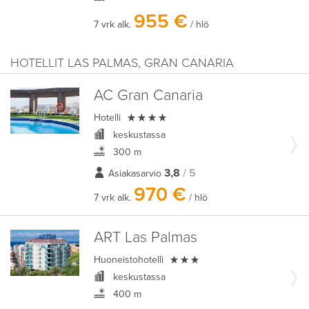
955 €
7 vrk alk.
/ hlö
HOTELLIT LAS PALMAS, GRAN CANARIA
AC Gran Canaria

Hotelli
keskustassa
300 m
3,8
/ 5
Asiakasarvio
970 €
7 vrk alk.
/ hlö
ART Las Palmas

Huoneistohotelli
keskustassa
400 m