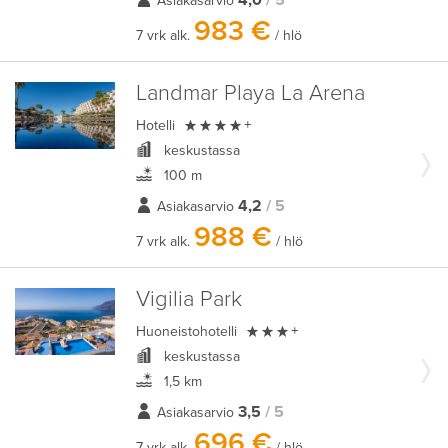
4,0
/ 5
Asiakasarvio
983 €
7 vrk alk.
/ hlö
Landmar Playa La Arena

Hotelli
+
keskustassa
100 m
4,2
/ 5
Asiakasarvio
988 €
7 vrk alk.
/ hlö
Vigilia Park

Huoneistohotelli
+
keskustassa
1,5 km
3,5
/ 5
Asiakasarvio
696 €
7 vrk alk.
/ hlö