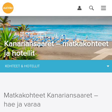
Kanariansaaret – matkakohteet
ja hotellit
KOHTEET & HOTELLIT
Matkakohteet Kanariansaaret –
hae ja varaa