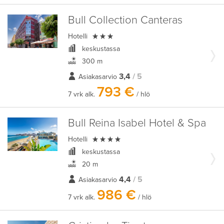
Bull Collection Canteras

Hotelli
keskustassa
300 m
3,4
/ 5
Asiakasarvio
793 €
7 vrk alk.
/ hlö
Bull Reina Isabel Hotel & Spa

Hotelli
keskustassa
20 m
4,4
/ 5
Asiakasarvio
986 €
7 vrk alk.
/ hlö