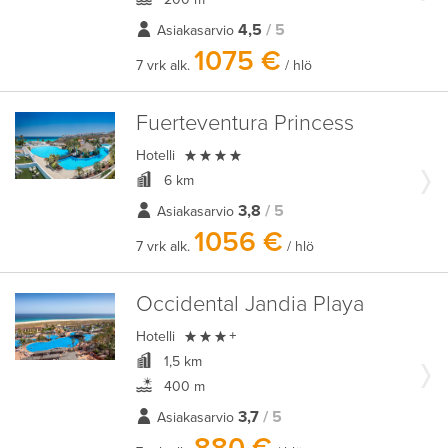
4,5
/ 5
Asiakasarvio
1075 €
7 vrk alk.
/ hlö
Fuerteventura Princess

Hotelli
6 km
3,8
/ 5
Asiakasarvio
1056 €
7 vrk alk.
/ hlö
Occidental Jandia Playa

Hotelli
+
1,5 km
400 m
3,7
/ 5
Asiakasarvio