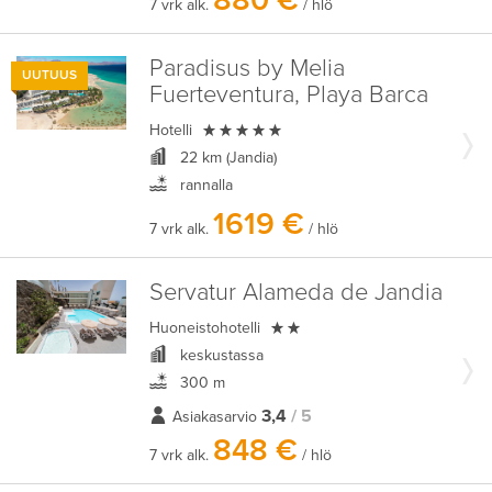
880 €
7 vrk alk.
/ hlö
Paradisus by Melia
UUTUUS
Fuerteventura, Playa Barca

Hotelli
22 km (Jandia)
rannalla
1619 €
7 vrk alk.
/ hlö
Servatur Alameda de Jandia

Huoneistohotelli
keskustassa
300 m
3,4
/ 5
Asiakasarvio
848 €
7 vrk alk.
/ hlö