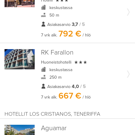

Hotelli
keskustassa
50 m
3,7
/ 5
Asiakasarvio
792 €
7 vrk alk.
/ hlö
RK Farallon

Huoneistohotelli
keskustassa
250 m
4,0
/ 5
Asiakasarvio
667 €
7 vrk alk.
/ hlö
HOTELLIT LOS CRISTIANOS, TENERIFFA
Aguamar