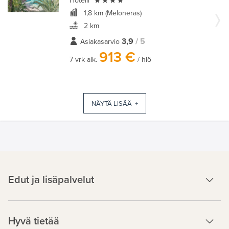

Hotelli
1,8 km (Meloneras)
2 km
3,9
/ 5
Asiakasarvio
913 €
7 vrk alk.
/ hlö
NÄYTÄ LISÄÄ +
Edut ja lisäpalvelut
Hyvä tietää