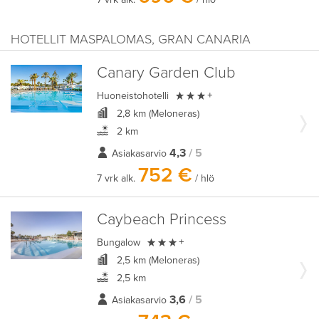
HOTELLIT MASPALOMAS, GRAN CANARIA
Canary Garden Club

Huoneistohotelli
+
2,8 km (Meloneras)
2 km
4,3
/ 5
Asiakasarvio
752 €
7 vrk alk.
/ hlö
Caybeach Princess

Bungalow
+
2,5 km (Meloneras)
2,5 km
3,6
/ 5
Asiakasarvio