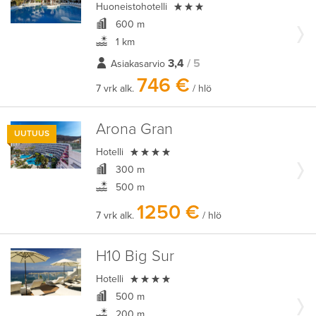

Huoneistohotelli
600 m
1 km
3,4
/ 5
Asiakasarvio
746 €
7 vrk alk.
/ hlö
Arona Gran
UUTUUS

Hotelli
300 m
500 m
1250 €
7 vrk alk.
/ hlö
H10 Big Sur

Hotelli
500 m
200 m