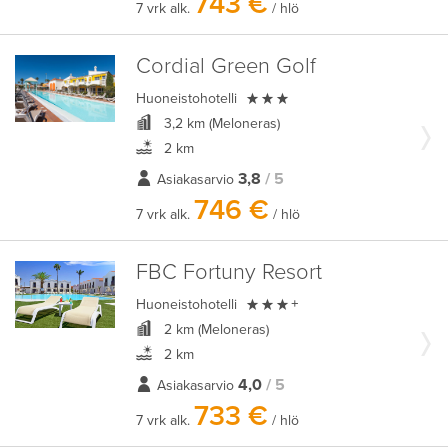
743 €
7 vrk alk.
/ hlö
Cordial Green Golf

Huoneistohotelli
3,2 km (Meloneras)
2 km
3,8
/ 5
Asiakasarvio
746 €
7 vrk alk.
/ hlö
FBC Fortuny Resort

Huoneistohotelli
+
2 km (Meloneras)
2 km
4,0
/ 5
Asiakasarvio
733 €
7 vrk alk.
/ hlö