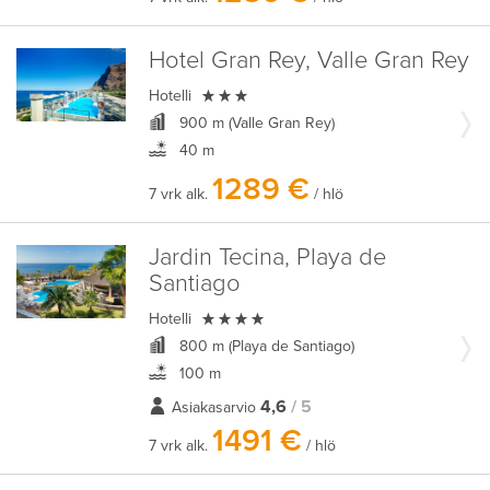
Hotel Gran Rey, Valle Gran Rey

Hotelli
900 m (Valle Gran Rey)
40 m
1289 €
7 vrk alk.
/ hlö
Jardin Tecina, Playa de
Santiago

Hotelli
800 m (Playa de Santiago)
100 m
4,6
/ 5
Asiakasarvio
1491 €
7 vrk alk.
/ hlö