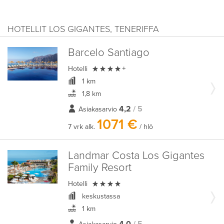
HOTELLIT LOS GIGANTES, TENERIFFA
Barcelo Santiago

Hotelli
+
1 km
1,8 km
4,2
/ 5
Asiakasarvio
1071 €
7 vrk alk.
/ hlö
Landmar Costa Los Gigantes
Family Resort

Hotelli
keskustassa
1 km