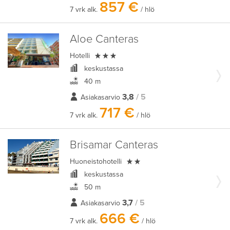
857 €
7 vrk alk.
/ hlö
Aloe Canteras

Hotelli
keskustassa
40 m
3,8
/ 5
Asiakasarvio
717 €
7 vrk alk.
/ hlö
Brisamar Canteras

Huoneistohotelli
keskustassa
50 m
3,7
/ 5
Asiakasarvio
666 €
7 vrk alk.
/ hlö