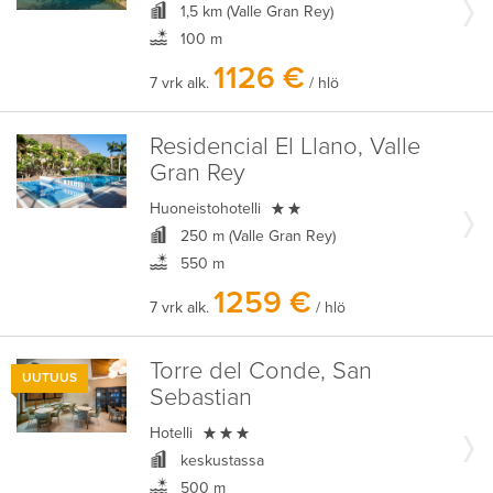
1,5 km (Valle Gran Rey)
100 m
1126 €
7 vrk alk.
/ hlö
Residencial El Llano, Valle
Gran Rey

Huoneistohotelli
250 m (Valle Gran Rey)
550 m
1259 €
7 vrk alk.
/ hlö
Torre del Conde, San
UUTUUS
Sebastian

Hotelli
keskustassa
500 m