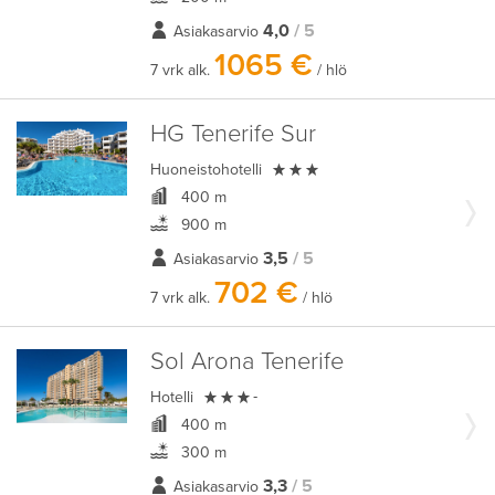
4,0
/ 5
Asiakasarvio
1065 €
7 vrk alk.
/ hlö
HG Tenerife Sur

Huoneistohotelli
400 m
900 m
3,5
/ 5
Asiakasarvio
702 €
7 vrk alk.
/ hlö
Sol Arona Tenerife

Hotelli
-
400 m
300 m
3,3
/ 5
Asiakasarvio