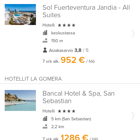
Sol Fuerteventura Jandia - All
Suites

Hotelli
keskustassa
150 m
3,8
/ 5
Asiakasarvio
952 €
7 vrk alk.
/ hlö
HOTELLIT LA GOMERA
Bancal Hotel & Spa, San
Sebastian

Hotelli
5 km (San Sebastian)
2,2 km
1286 €
7 vrk alk.
/ hlö