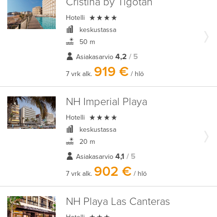
Cristina by Tigotan

Hotelli
keskustassa
50 m
4,2
/ 5
Asiakasarvio
919 €
7 vrk alk.
/ hlö
NH Imperial Playa

Hotelli
keskustassa
20 m
4,1
/ 5
Asiakasarvio
902 €
7 vrk alk.
/ hlö
NH Playa Las Canteras