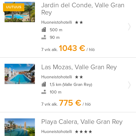
Jardin del Conde, Valle Gran
UUTUUS
Rey

Huoneistohotelli
500 m
90 m
1043 €
7 vrk alk.
/ hlö
Las Mozas, Valle Gran Rey

Huoneistohotelli
1,5 km (Valle Gran Rey)
100 m
775 €
7 vrk alk.
/ hlö
Playa Calera, Valle Gran Rey

Huoneistohotelli