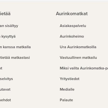
ietää
Aurinkomatkat
an sisältyy
Asiakaspalvelu
 kysyttyä
Aurinkoheimo
n kanssa matkalla
Ura Aurinkomatkoilla
tietää matkastasi
Vastuullinen matkailu
ot
Miksi valita Aurinkomatka-p
selvitys
Yritystiedot
utavat
Medialle
aehdot
Palaute