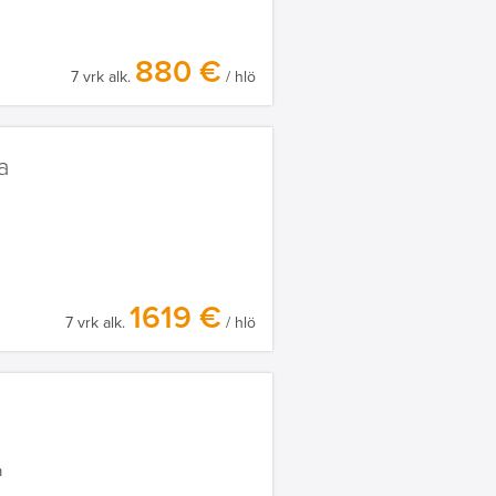
880 €
7 vrk alk.
/ hlö
a
1619 €
7 vrk alk.
/ hlö
m