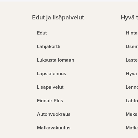
Edut ja lisäpalvelut
Hyvä t
Edut
Hinta
Lahjakortti
Usein
Luksusta lomaan
Laste
Lapsialennus
Hyvä 
Lisäpalvelut
Lenn
Finnair Plus
Lähtö
Autonvuokraus
Maks
Matkavakuutus
Matk