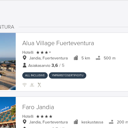
ENTURA
Alua Village Fuerteventura

Hotelli
+
Jandia, Fuerteventura
5 km
500 m
3,6
/ 5
Asiakasarvio
ALL INCLUSIVE
YMPÄRISTÖSERTIFIOITU
Faro Jandia

Hotelli
Jandia, Fuerteventura
keskustassa
200 