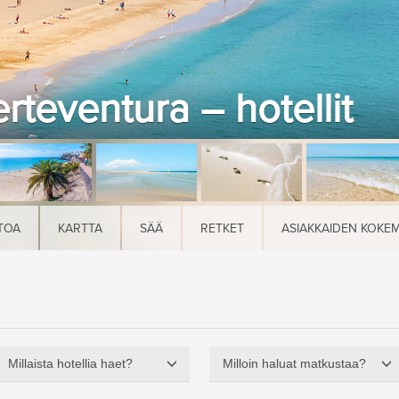
rteventura – hotellit
TOA
KARTTA
SÄÄ
RETKET
ASIAKKAIDEN KOKE
Millaista hotellia haet?
Milloin haluat matkustaa?