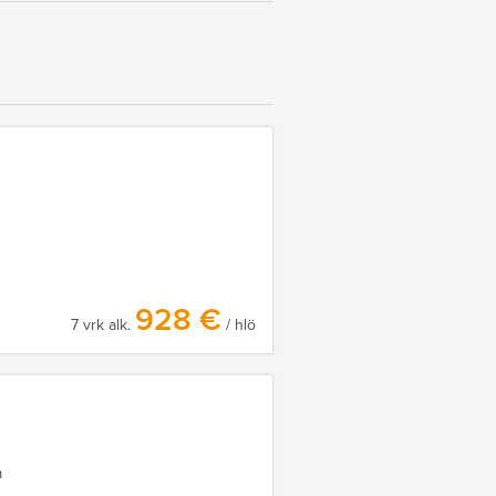
928 €
7 vrk alk.
/ hlö
m