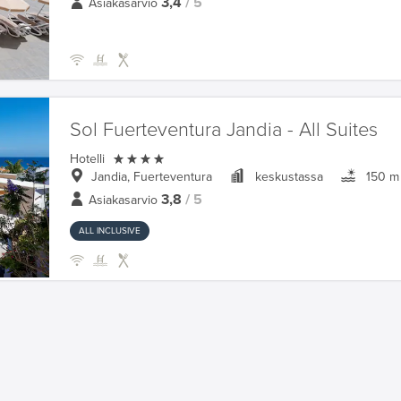
3,4
/ 5
Asiakasarvio
Sol Fuerteventura Jandia - All Suites

Hotelli
Jandia, Fuerteventura
keskustassa
150 m
3,8
/ 5
Asiakasarvio
ALL INCLUSIVE