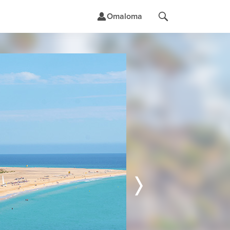
Omaloma
t