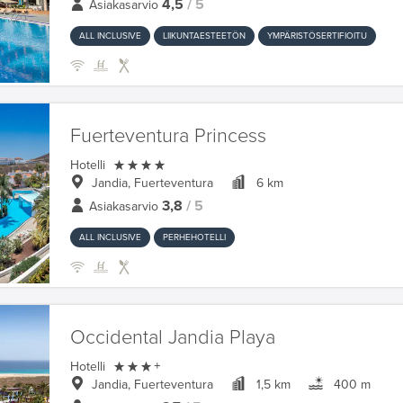
4,5
/ 5
Asiakasarvio
ALL INCLUSIVE
LIIKUNTAESTEETÖN
YMPÄRISTÖSERTIFIOITU
Fuerteventura Princess

Hotelli
Jandia, Fuerteventura
6 km
3,8
/ 5
Asiakasarvio
ALL INCLUSIVE
PERHEHOTELLI
Occidental Jandia Playa

Hotelli
+
Jandia, Fuerteventura
1,5 km
400 m