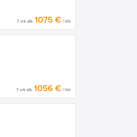
1075 €
7 vrk alk.
/ hlö
1056 €
7 vrk alk.
/ hlö