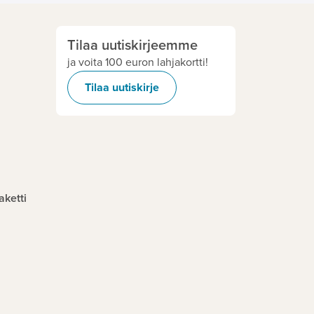
Tilaa uutiskirjeemme
ja voita 100 euron lahjakortti!
Tilaa uutiskirje
aketti