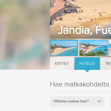
Jandia, Fue
ESITTELY
HOTELLIT
TIE
Hae matkakohdetta
Millaista matkaa haet?