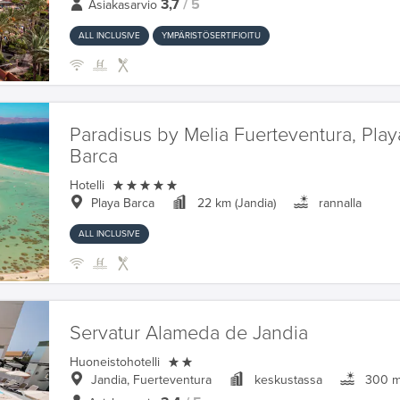
3,7
/ 5
Asiakasarvio
ALL INCLUSIVE
YMPÄRISTÖSERTIFIOITU
Paradisus by Melia Fuerteventura, Play
Barca

Hotelli
Playa Barca
22 km (Jandia)
rannalla
ALL INCLUSIVE
Servatur Alameda de Jandia

Huoneistohotelli
Jandia, Fuerteventura
keskustassa
300 