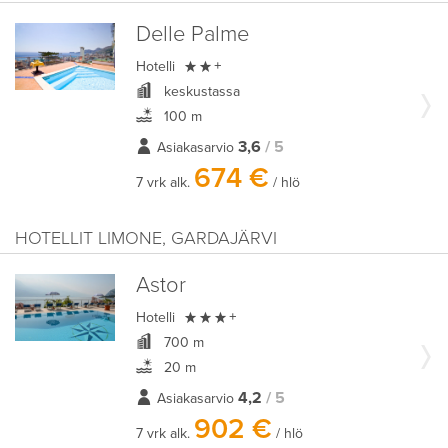
Delle Palme

Hotelli
+
keskustassa
100 m
3,6
/ 5
Asiakasarvio
674 €
7 vrk alk.
/ hlö
HOTELLIT LIMONE, GARDAJÄRVI
Astor

Hotelli
+
700 m
20 m
4,2
/ 5
Asiakasarvio
902 €
7 vrk alk.
/ hlö