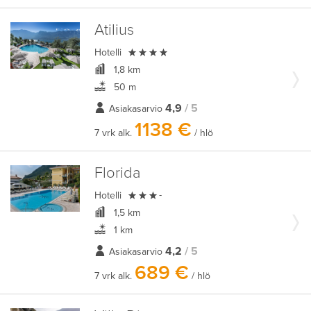
Atilius

Hotelli
1,8 km
50 m
4,9
/ 5
Asiakasarvio
1138 €
7 vrk alk.
/ hlö
Florida

Hotelli
-
1,5 km
1 km
4,2
/ 5
Asiakasarvio
689 €
7 vrk alk.
/ hlö