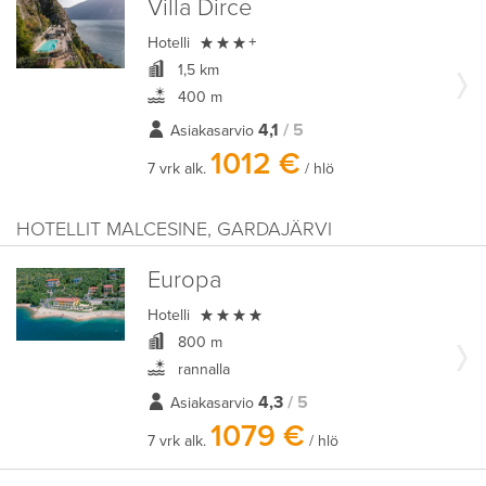
Villa Dirce

Hotelli
+
1,5 km
400 m
4,1
/ 5
Asiakasarvio
1012 €
7 vrk alk.
/ hlö
HOTELLIT MALCESINE, GARDAJÄRVI
Europa

Hotelli
800 m
rannalla
4,3
/ 5
Asiakasarvio
1079 €
7 vrk alk.
/ hlö