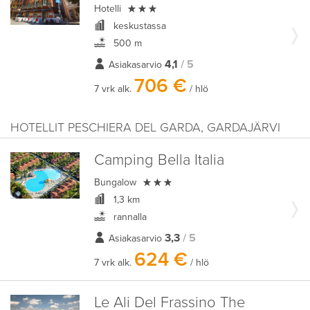

Hotelli
keskustassa
500 m
4,1
/ 5
Asiakasarvio
706 €
7 vrk alk.
/ hlö
HOTELLIT PESCHIERA DEL GARDA, GARDAJÄRVI
Camping Bella Italia

Bungalow
1,3 km
rannalla
3,3
/ 5
Asiakasarvio
624 €
7 vrk alk.
/ hlö
Le Ali Del Frassino The