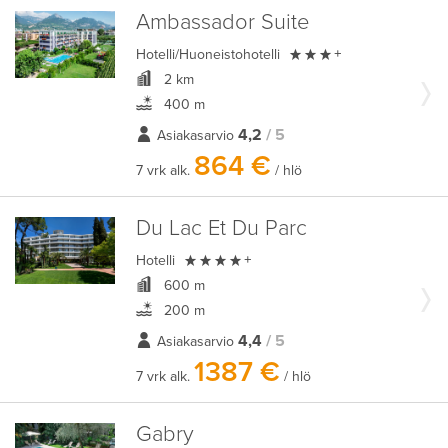
Ambassador Suite

Hotelli/Huoneistohotelli
+
2 km
400 m
4,2
/ 5
Asiakasarvio
864 €
7 vrk alk.
/ hlö
Du Lac Et Du Parc

Hotelli
+
600 m
200 m
4,4
/ 5
Asiakasarvio
1387 €
7 vrk alk.
/ hlö
Gabry