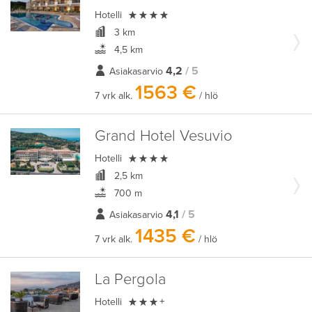

Hotelli
3 km
4,5 km
4,2
/ 5
Asiakasarvio
1563 €
7 vrk alk.
/ hlö
Grand Hotel Vesuvio

Hotelli
2,5 km
700 m
4,1
/ 5
Asiakasarvio
1435 €
7 vrk alk.
/ hlö
La Pergola

Hotelli
+