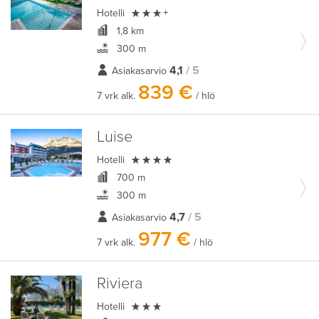

Hotelli
+
1,8 km
300 m
4,1
/ 5
Asiakasarvio
839 €
7 vrk alk.
/ hlö
Luise

Hotelli
700 m
300 m
4,7
/ 5
Asiakasarvio
977 €
7 vrk alk.
/ hlö
Riviera

Hotelli