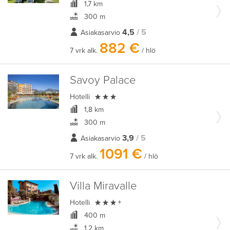
1,7 km
300 m
4,5
/ 5
Asiakasarvio
882 €
7 vrk alk.
/ hlö
Savoy Palace

Hotelli
1,8 km
300 m
3,9
/ 5
Asiakasarvio
1091 €
7 vrk alk.
/ hlö
Villa Miravalle

Hotelli
+
400 m
1,2 km