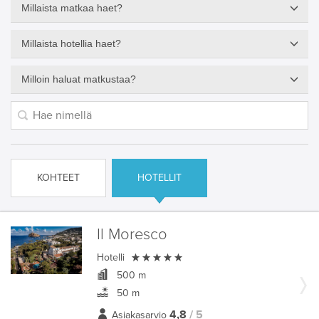
Millaista matkaa haet?
Millaista hotellia haet?
Milloin haluat matkustaa?
KOHTEET
HOTELLIT
Il Moresco

Hotelli
500 m
50 m
4,8
/ 5
Asiakasarvio