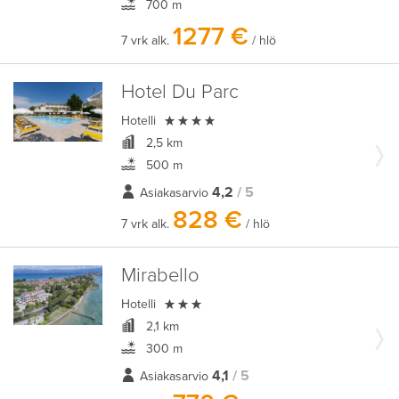
700 m
1277 €
7 vrk alk.
/ hlö
Hotel Du Parc

Hotelli
2,5 km
500 m
4,2
/ 5
Asiakasarvio
828 €
7 vrk alk.
/ hlö
Mirabello

Hotelli
2,1 km
300 m
4,1
/ 5
Asiakasarvio