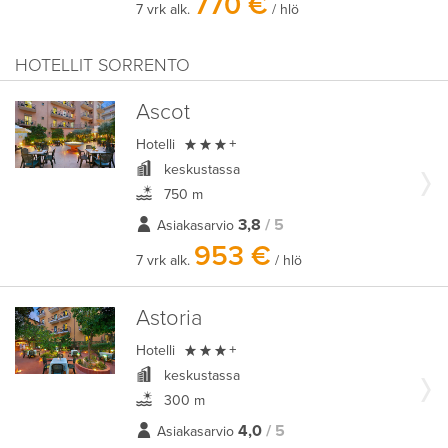
770 €
7 vrk alk.
/ hlö
HOTELLIT SORRENTO
Ascot

Hotelli
+
keskustassa
750 m
3,8
/ 5
Asiakasarvio
953 €
7 vrk alk.
/ hlö
Astoria

Hotelli
+
keskustassa
300 m
4,0
/ 5
Asiakasarvio