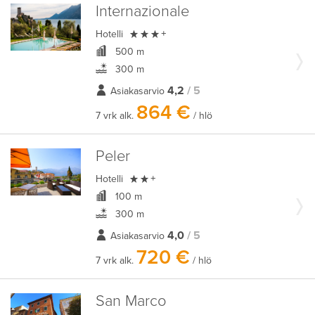
Internazionale

Hotelli
+
500 m
300 m
4,2
/ 5
Asiakasarvio
864 €
7 vrk alk.
/ hlö
Peler

Hotelli
+
100 m
300 m
4,0
/ 5
Asiakasarvio
720 €
7 vrk alk.
/ hlö
San Marco