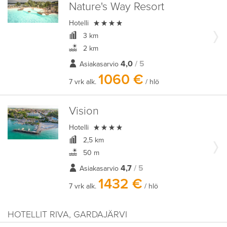
Nature's Way Resort

Hotelli
3 km
2 km
4,0
/ 5
Asiakasarvio
1060 €
7 vrk alk.
/ hlö
Vision

Hotelli
2,5 km
50 m
4,7
/ 5
Asiakasarvio
1432 €
7 vrk alk.
/ hlö
HOTELLIT RIVA, GARDAJÄRVI