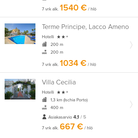
1540 €
7 vrk alk.
/ hlö
Terme Principe, Lacco Ameno

Hotelli
+
200 m
200 m
1034 €
7 vrk alk.
/ hlö
Villa Cecilia

Hotelli
+
1,3 km (Ischia Porto)
400 m
4,1
/ 5
Asiakasarvio
667 €
7 vrk alk.
/ hlö