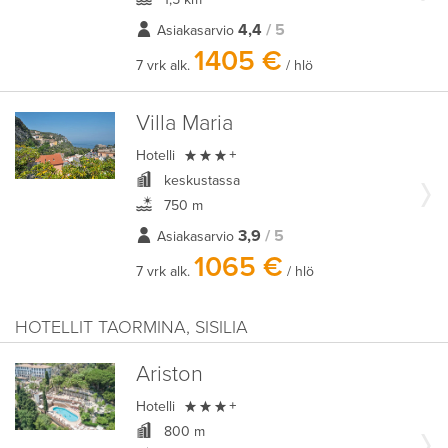
4,4
/ 5
Asiakasarvio
1405 €
7 vrk alk.
/ hlö
Villa Maria

Hotelli
+
keskustassa
750 m
3,9
/ 5
Asiakasarvio
1065 €
7 vrk alk.
/ hlö
HOTELLIT TAORMINA, SISILIA
Ariston

Hotelli
+
800 m