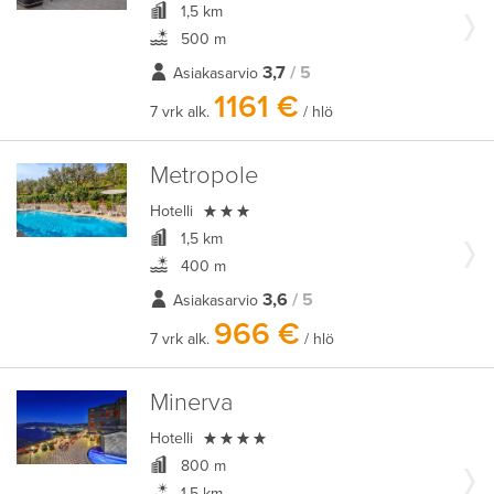
1,5 km
500 m
3,7
/ 5
Asiakasarvio
1161 €
7 vrk alk.
/ hlö
Metropole

Hotelli
1,5 km
400 m
3,6
/ 5
Asiakasarvio
966 €
7 vrk alk.
/ hlö
Minerva

Hotelli
800 m
1,5 km