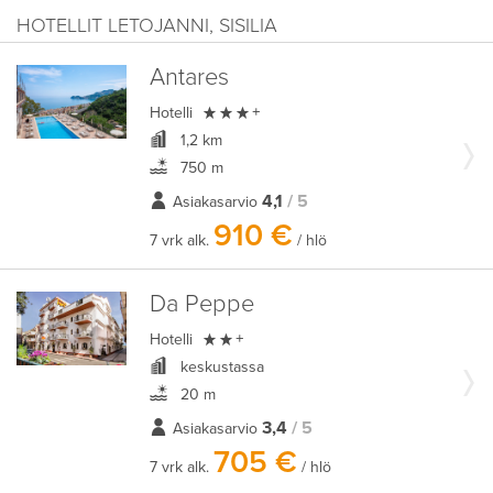
HOTELLIT LETOJANNI, SISILIA
Antares

Hotelli
+
1,2 km
750 m
4,1
/ 5
Asiakasarvio
910 €
7 vrk alk.
/ hlö
Da Peppe

Hotelli
+
keskustassa
20 m
3,4
/ 5
Asiakasarvio
705 €
7 vrk alk.
/ hlö