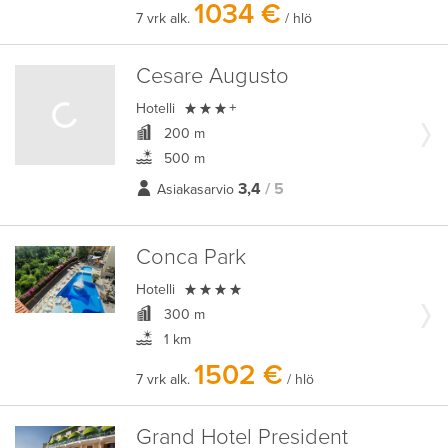
1034 €
7 vrk alk.
/ hlö
Cesare Augusto

Hotelli
+
200 m
500 m
3,4
/ 5
Asiakasarvio
Conca Park

Hotelli
300 m
1 km
1502 €
7 vrk alk.
/ hlö
Grand Hotel President