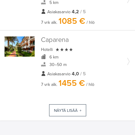
5 km
4,2
/ 5
Asiakasarvio
1085 €
7 vrk alk.
/ hlö
Caparena

Hotelli
6 km
30–50 m
4,0
/ 5
Asiakasarvio
1455 €
7 vrk alk.
/ hlö
NÄYTÄ LISÄÄ +