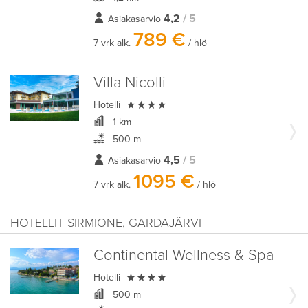
4,2
/ 5
Asiakasarvio
789 €
7 vrk alk.
/ hlö
Villa Nicolli

Hotelli
1 km
500 m
4,5
/ 5
Asiakasarvio
1095 €
7 vrk alk.
/ hlö
HOTELLIT SIRMIONE, GARDAJÄRVI
Continental Wellness & Spa

Hotelli
500 m