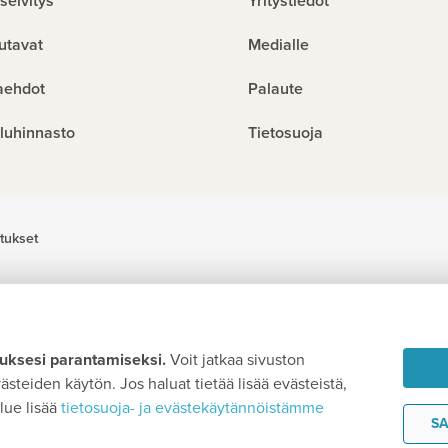
selvitys
Yritystiedot
utavat
Medialle
aehdot
Palaute
luhinnasto
Tietosuoja
tukset
ksesi parantamiseksi.
Voit jatkaa sivuston
steiden käytön. Jos haluat tietää lisää evästeistä,
lue lisää
tietosuoja- ja evästekäytännöistämme
SA