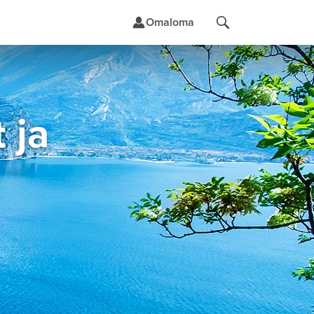
Omaloma
t
 ja