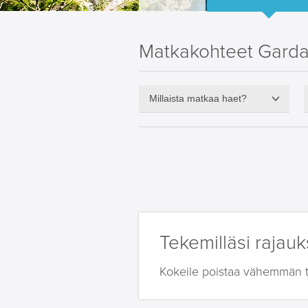
Matkakohteet Gardaj
Millaista matkaa haet?
Tekemilläsi rajauks
Kokeile poistaa vähemmän tär