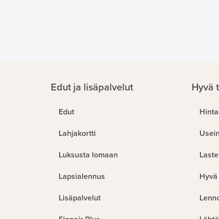
Edut ja lisäpalvelut
Hyvä t
Edut
Hinta
Lahjakortti
Usein
Luksusta lomaan
Laste
Lapsialennus
Hyvä 
Lisäpalvelut
Lenn