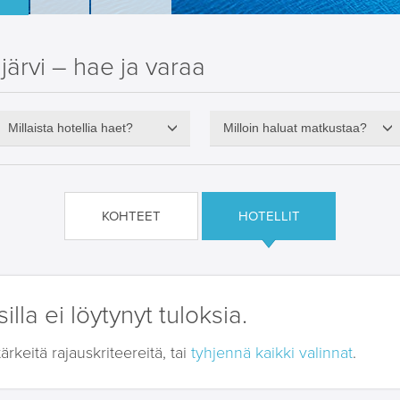
ärvi – hae ja varaa
Millaista hotellia haet?
Milloin haluat matkustaa?
KOHTEET
HOTELLIT
illa ei löytynyt tuloksia.
keitä rajauskriteereitä, tai
tyhjennä kaikki valinnat
.