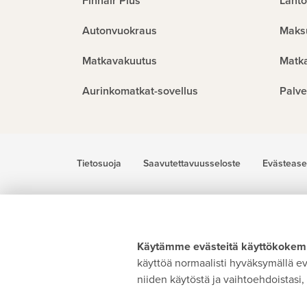
Finnair Plus
Lähtö
Autonvuokraus
Maks
Matkavakuutus
Matk
Aurinkomatkat-sovellus
Palve
Tietosuoja
Saavutettavuusseloste
Evästease
Käytämme evästeitä käyttökokemu
käyttöä normaalisti hyväksymällä evä
niiden käytöstä ja vaihtoehdoistasi, 